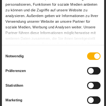
personalisieren, Funktionen für soziale Medien anbieten
zu können und die Zugriffe auf unsere Website zu
Fahrspaß im Winter
ABBA Museum
analysieren. Außerdem geben wir Informationen zu Ihrer
mit der richtigen
Stockholm – Das
Pflege des E-Bikes
Lebenswerk der
Verwendung unserer Website an unsere Partner für
Band
soziale Medien, Werbung und Analysen weiter. Unsere
Partner führen diese Informationen möglicherweise mit
weiteren Daten zusammen, die Sie ihnen bereitgestellt
haben oder die sie im Rahmen Ihrer Nutzung der Dienste
gesammelt haben. Sie geben Einwilligung zu unseren
Einwilligungsauswahl
Cookies, wenn Sie unsere Webseite weiterhin nutzen.
Notwendig
Kreuzfahrtschnäpp
Neu! Brückentage
chen – Mit der
2023 – So holen Sie
AIDAnova durch die
das Maximum aus
Kanaren und
Ihrem Urlaub
Präferenzen
Madeira ab Gran
heraus!
Canaria
Statistiken
Marketing