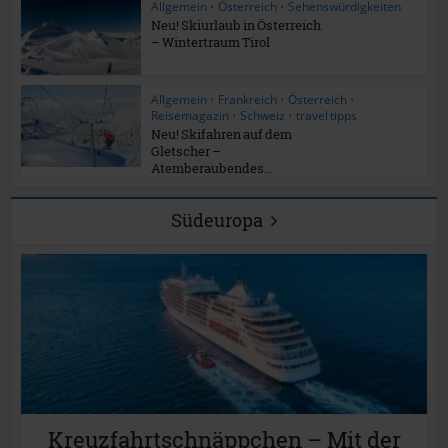
Allgemein
•
Österreich
•
Sehenswürdigkeiten
Neu! Skiurlaub in Österreich
– Wintertraum Tirol
Allgemein
•
Frankreich
•
Österreich
•
Reisemagazin
•
Schweiz
•
travel tipps
Neu! Skifahren auf dem
Gletscher –
Atemberaubendes...
Südeuropa
Kreuzfahrtschnäppchen – Mit der