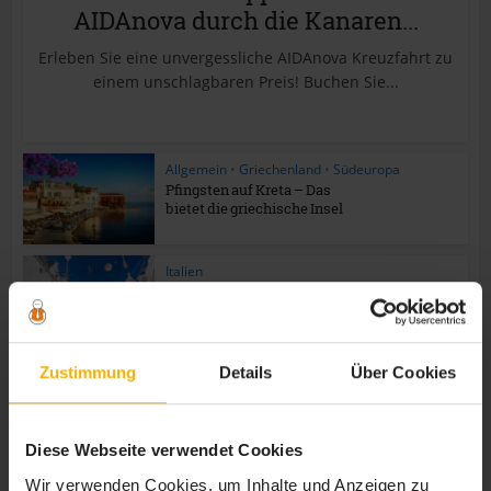
AIDAnova durch die Kanaren...
Erleben Sie eine unvergessliche AIDAnova Kreuzfahrt zu
einem unschlagbaren Preis! Buchen Sie...
Allgemein
•
Griechenland
•
Südeuropa
Pfingsten auf Kreta – Das
bietet die griechische Insel
Italien
Italiens unentdeckte
Schätze – 5 Geheimtipps
für...
Zustimmung
Details
Über Cookies
Diese Woche am meisten gelesen
Diese Webseite verwendet Cookies
Wir verwenden Cookies, um Inhalte und Anzeigen zu