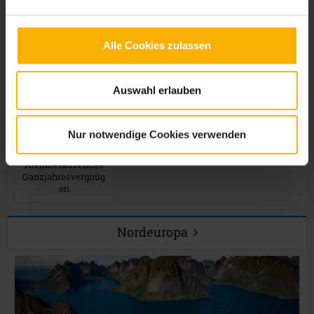
Neu! Die schönsten
Neu! Skiurlaub in
und beliebtesten
Österreich –
Skiregionen in
Wintertraum Tirol
Österreich
Alle Cookies zulassen
Auswahl erlauben
Nur notwendige Cookies verwenden
Neu! Skifahren auf
dem Gletscher –
Atemberaubendes
Ganzjahresvergnüg
en
Nordeuropa