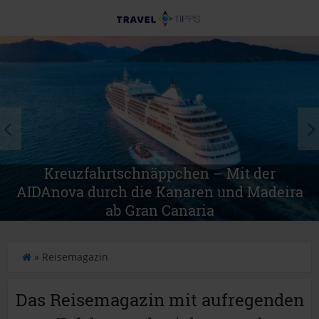
 Mit der
Neu! Skifahren auf de
 und Madeira
Atemberaubendes Ganzj
S
»
Reisemagazin
t
a
Das Reisemagazin mit aufregenden
r
t