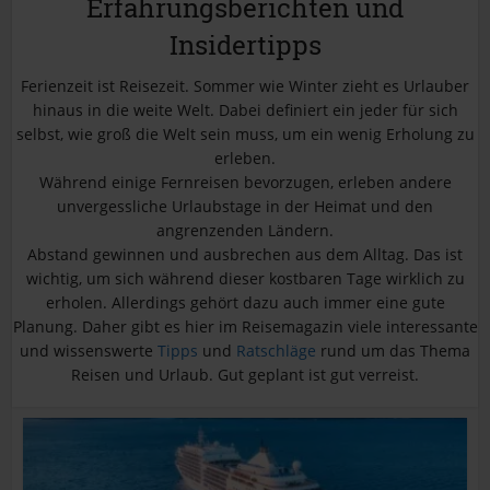
Erfahrungsberichten und
s
Insidertipps
e
i
Ferienzeit ist Reisezeit. Sommer wie Winter zieht es Urlauber
t
hinaus in die weite Welt. Dabei definiert ein jeder für sich
e
selbst, wie groß die Welt sein muss, um ein wenig Erholung zu
erleben.
Während einige Fernreisen bevorzugen, erleben andere
unvergessliche Urlaubstage in der Heimat und den
angrenzenden Ländern.
Abstand gewinnen und ausbrechen aus dem Alltag. Das ist
wichtig, um sich während dieser kostbaren Tage wirklich zu
erholen. Allerdings gehört dazu auch immer eine gute
Planung. Daher gibt es hier im Reisemagazin viele interessante
und wissenswerte
Tipps
und
Ratschläge
rund um das Thema
Reisen und Urlaub. Gut geplant ist gut verreist.