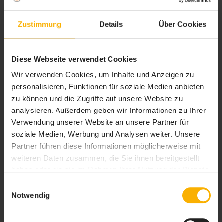
Zustimmung
Details
Über Cookies
Reiseveranstalter insolvent: Wie läuft
Diese Webseite verwendet Cookies
das mit der...
Wir verwenden Cookies, um Inhalte und Anzeigen zu
Dass Fluggesellschaften Pleite gehen oder
personalisieren, Funktionen für soziale Medien anbieten
Reiseveranstalter insolvent sind, kommt immer mal
zu können und die Zugriffe auf unsere Website zu
wieder...
analysieren. Außerdem geben wir Informationen zu Ihrer
Verwendung unserer Website an unsere Partner für
soziale Medien, Werbung und Analysen weiter. Unsere
Partner führen diese Informationen möglicherweise mit
weiteren Daten zusammen, die Sie ihnen bereitgestellt
haben oder die sie im Rahmen Ihrer Nutzung der Dienste
gesammelt haben. Sie geben Einwilligung zu unseren
Einwilligungsauswahl
Cookies, wenn Sie unsere Webseite weiterhin nutzen.
Notwendig
Urlaub im November – Wohin es