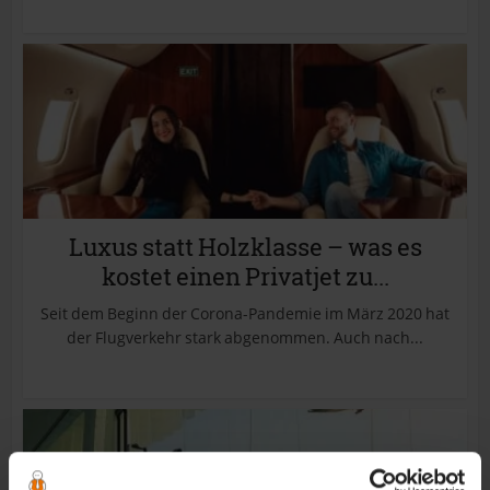
Luxus statt Holzklasse – was es
kostet einen Privatjet zu...
Seit dem Beginn der Corona-Pandemie im März 2020 hat
der Flugverkehr stark abgenommen. Auch nach...