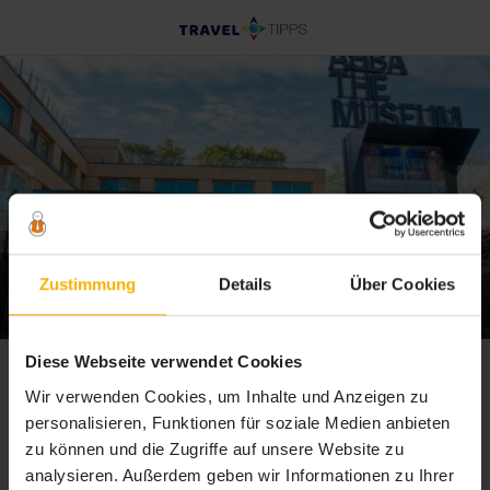
ABBA Museum Stockholm – Das
Zustimmung
Details
Über Cookies
Lebenswerk der Band
Diese Webseite verwendet Cookies
S
»
Sehenswürdigkeiten
Wir verwenden Cookies, um Inhalte und Anzeigen zu
t
personalisieren, Funktionen für soziale Medien anbieten
a
zu können und die Zugriffe auf unsere Website zu
Sehenswürdigkeiten
r
analysieren. Außerdem geben wir Informationen zu Ihrer
t