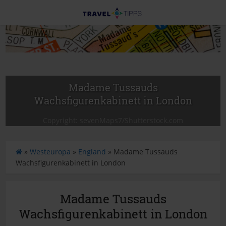
Madame Tussauds
Wachsfigurenkabinett in London
Copyright: sevenMaps7/Shutterstock.com
S
»
Westeuropa
»
England
»
Madame Tussauds
t
Wachsfigurenkabinett in London
a
r
t
Madame Tussauds
s
Wachsfigurenkabinett in London
e