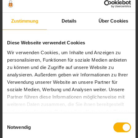
Informationen über das
Wachsfigurenkabinett
Zustimmung
Details
Über Cookies
In regelmäßigen Abständen kommen immer wieder neue
Stars zur Ausstellunghinzu. Auf der Homepage von
Madame Tussauds Wachsfigurenkabinett kann man sich
Diese Webseite verwendet Cookies
über die Events informieren. Die Figuren werden gefeiert
Wir verwenden Cookies, um Inhalte und Anzeigen zu
und empfangen, als ob sie die echten Stars wären.
personalisieren, Funktionen für soziale Medien anbieten
zu können und die Zugriffe auf unsere Website zu
Zu erreichen ist das Wachsfigurenkabinett unter der
analysieren. Außerdem geben wir Informationen zu Ihrer
Adresse:
Verwendung unserer Website an unsere Partner für
Madame Tussauds, Marylebone Road, London NW1 5LR
soziale Medien, Werbung und Analysen weiter. Unsere
Partner führen diese Informationen möglicherweise mit
Die Öffnungszeiten beginnen zwischen 09:00 und 09:30
weiteren Daten zusammen, die Sie ihnen bereitgestellt
Uhr. Das Museum schließt dann jeweils zwischen 19:00
haben oder die sie im Rahmen Ihrer Nutzung der Dienste
und 19:30 Uhr. Die Zeiten sind abhängig vom Monat.
gesammelt haben. Sie geben Einwilligung zu unseren
Bitte die Hinweise der Museumsleitung beachten.
Einwilligungsauswahl
Cookies, wenn Sie unsere Webseite weiterhin nutzen.
Notwendig
England
London