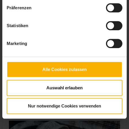
Präferenzen
Statistiken
Marketing
Alle Cookies zulassen
Auswahl erlauben
Big Ben ist in London die beliebteste
Nur notwendige Cookies verwenden
Sehenswürdigkeit