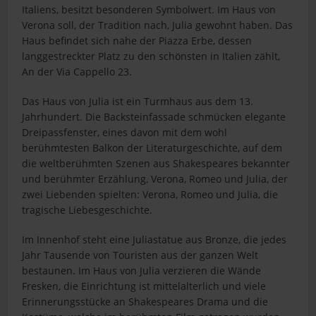
i
Italiens, besitzt besonderen Symbolwert. Im Haus von
t
Verona soll, der Tradition nach, Julia gewohnt haben. Das
e
Haus befindet sich nahe der Piazza Erbe, dessen
langgestreckter Platz zu den schönsten in Italien zählt,
An der Via Cappello 23.
Das Haus von Julia ist ein Turmhaus aus dem 13.
Jahrhundert. Die Backsteinfassade schmücken elegante
Dreipassfenster, eines davon mit dem wohl
berühmtesten Balkon der Literaturgeschichte, auf dem
die weltberühmten Szenen aus Shakespeares bekannter
und berühmter Erzählung, Verona, Romeo und Julia, der
zwei Liebenden spielten: Verona, Romeo und Julia, die
tragische Liebesgeschichte.
Im Innenhof steht eine Juliastatue aus Bronze, die jedes
Jahr Tausende von Touristen aus der ganzen Welt
bestaunen. Im Haus von Julia verzieren die Wände
Fresken, die Einrichtung ist mittelalterlich und viele
Erinnerungsstücke an Shakespeares Drama und die