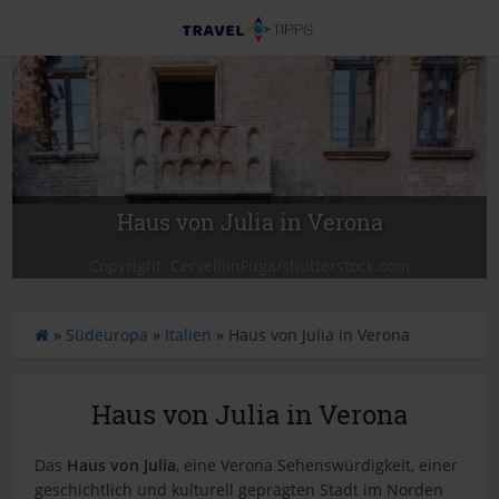
Haus von Julia in Verona
Copyright: CervelliInFuga/shutterstock.com
S
»
Südeuropa
»
Italien
»
Haus von Julia in Verona
t
a
r
Haus von Julia in Verona
t
s
Das
Haus von Julia
, eine Verona Sehenswürdigkeit, einer
e
geschichtlich und kulturell geprägten Stadt im Norden