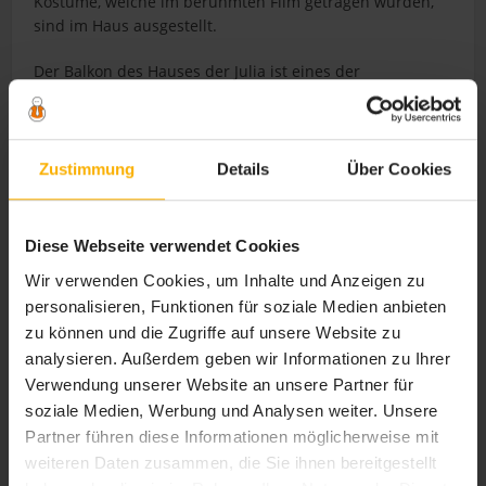
Kostüme, welche im berühmten Film getragen wurden,
sind im Haus ausgestellt.
Der Balkon des Hauses der Julia ist eines der
Wahrzeichen der Stadt und zählt mit der Arena in
Verona zu den beliebtesten Sehenswürdigkeiten
Veronas. Den Balkon der Sehenswürdigkeit in Verona
kann man vom Innenhof des Stadtpalastes wie eine
Zustimmung
Details
Über Cookies
Juliastatue bewundern.
Das mehrstöckige Gebäude, welches nach dem Kauf
Diese Webseite verwendet Cookies
einer Eintrittskarte gemütlich besichtigt werden kann,
Wir verwenden Cookies, um Inhalte und Anzeigen zu
bietet dem Besucher die realitätsnahe Nachbildung der
personalisieren, Funktionen für soziale Medien anbieten
typischen herrschaftlichen Wohnräume des 15.
Jahrhunderts, welche mit viel mittelalterlicher Keramik
zu können und die Zugriffe auf unsere Website zu
bereichert wurden.
analysieren. Außerdem geben wir Informationen zu Ihrer
Verwendung unserer Website an unsere Partner für
Öffnungszeiten
soziale Medien, Werbung und Analysen weiter. Unsere
Partner führen diese Informationen möglicherweise mit
Montag: von 13:30 Uhr bis 19:30 Uhr geöffnet
weiteren Daten zusammen, die Sie ihnen bereitgestellt
Dienstag bis Sonntag: von 8:30 Uhr bis 19:30 Uhr