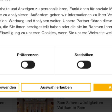
Italien
halte und Anzeigen zu personalisieren, Funktionen für soziale 
Venedig
ite zu analysieren. Außerdem geben wir Informationen zu Ihrer 
Sehenswürdigkeiten:
edien, Werbung und Analysen weiter. Unsere Partner führen dies
Dogenpalast
die Sie ihnen bereitgestellt haben oder die sie im Rahmen Ihre
inwilligung zu unseren Cookies, wenn Sie unsere Webseite weit
Italien
Haus von Julia in Verona
Präferenzen
Statistiken
Italien
nd
Sehenswürdigkeiten
asee
Verona: Arena Verona
erwenden
Auswahl erlauben
A
Italien
en:
Rom Sehenswürdigkeiten:
Vatikan in Rom