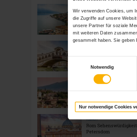
Italien
Wir verwenden Cookies, um In
Der Gardasee im Frühjahr
die Zugriffe auf unsere Webs
unsere Partner für soziale M
mit weiteren Daten zusammen, 
gesammelt haben. Sie geben E
Italien
Venedig
Sehenswürdigkeiten:
Einwilligungsauswahl
Rialtobrücke
Notwendig
Italien
Sehenswürdigkeiten u
Ausflugsziele am Gard
Nur notwendige Cookies v
Italien
Rom Sehenswürdigkeit
Petersdom