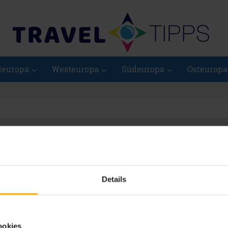
deuropa
Westeuropa
Südeuropa
Osteuropa
Tag - Italien
Details
Italien
Sehenswürdigkeiten Bozen:
ps
Schloss Runkelstein
ookies