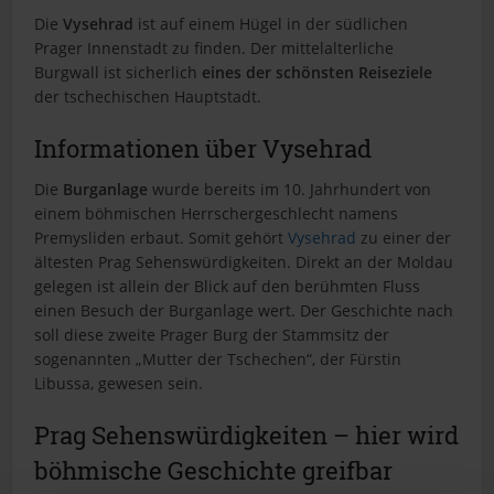
i
Die
Vysehrad
ist auf einem Hügel in der südlichen
t
Prager Innenstadt zu finden. Der mittelalterliche
e
Burgwall ist sicherlich
eines der schönsten Reiseziele
der tschechischen Hauptstadt.
Informationen über Vysehrad
Die
Burganlage
wurde bereits im 10. Jahrhundert von
einem böhmischen Herrschergeschlecht namens
Premysliden erbaut. Somit gehört
Vysehrad
zu einer der
ältesten Prag Sehenswürdigkeiten. Direkt an der Moldau
gelegen ist allein der Blick auf den berühmten Fluss
einen Besuch der Burganlage wert. Der Geschichte nach
soll diese zweite Prager Burg der Stammsitz der
sogenannten „Mutter der Tschechen“, der Fürstin
Libussa, gewesen sein.
Prag Sehenswürdigkeiten – hier wird
böhmische Geschichte greifbar