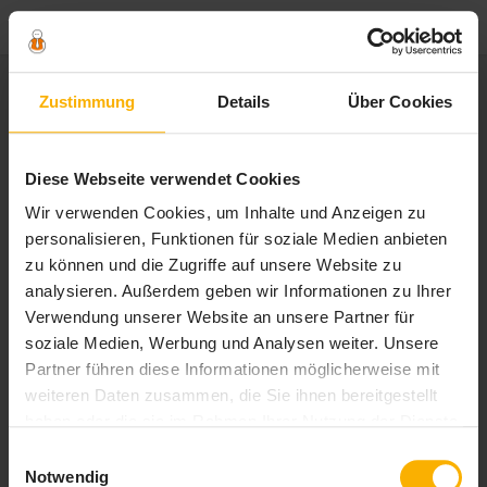
Zustimmung
Details
Über Cookies
S
»
Norwegen
t
a
Tag - Norwegen
Diese Webseite verwendet Cookies
r
t
Wir verwenden Cookies, um Inhalte und Anzeigen zu
Norwegen
s
personalisieren, Funktionen für soziale Medien anbieten
Nordkap auf der Insel
e
Magerøya in Norwegen
zu können und die Zugriffe auf unsere Website zu
i
analysieren. Außerdem geben wir Informationen zu Ihrer
t
Norwegen
Verwendung unserer Website an unsere Partner für
Aquarium in Bergen ist das
e
perfekte Ausflugszielt für...
soziale Medien, Werbung und Analysen weiter. Unsere
Partner führen diese Informationen möglicherweise mit
Norwegen
Sehenswürdigkeiten Oslo:
weiteren Daten zusammen, die Sie ihnen bereitgestellt
Holmenkollen Skisprungschanze
haben oder die sie im Rahmen Ihrer Nutzung der Dienste
gesammelt haben. Sie geben Einwilligung zu unseren
Norwegen
Einwilligungsauswahl
Vigeland Skulpturenpark in
Cookies, wenn Sie unsere Webseite weiterhin nutzen.
Notwendig