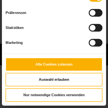
Oslo – ein...
Norwegen
Freizeitpark TusenFryd
Präferenzen
nahe Oslo
Norwegen
Statistiken
Festung Akershus Oslo
Marketing
Copyright © 2018 Travel Tipps
Impressum
Datenschutz
Alle Cookies zulassen
Auswahl erlauben
Nur notwendige Cookies verwenden