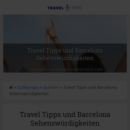
Travel Tipps und Barcelona
Sehenswürdigkeiten
Copyright: na7tiu6ka/shutterstock.com
S
»
Südeuropa
»
Spanien
»
Travel Tipps und Barcelona
t
Sehenswürdigkeiten
a
r
t
Travel Tipps und Barcelona
s
Sehenswürdigkeiten
e