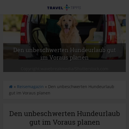
Den unbeschwerten Hundeurlaub gut
im Voraus planen
Copyright:wavebreakmedia/Shutterstock.com
S
»
Reisemagazin
»
Den unbeschwerten Hundeurlaub
t
gut im Voraus planen
a
r
Den unbeschwerten Hundeurlaub
t
s
gut im Voraus planen
e