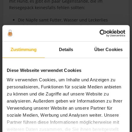
mit Hund, es gibt ein paar Gegenstände, die im
Reisegepäck keinesfalls fehlen sollten:
Die Näpfe samt Futter, Wasser und Leckerlies
Halsband, Leine, eventuell Maulkorb
ein Spielzeug und die nach Ihrem Hund riechende
Decke
eine Transportbox
Zustimmung
Details
Über Cookies
Tüten für die Hinterlassenschaften.
gegebenenfalls Medikamente oder Zeckenschutz
EU-Heimtierausweis sollte immer im Gepäck mit
Diese Webseite verwendet Cookies
dabei sein
Bei Auslandsreisen müssen Sie vorher
Wir verwenden Cookies, um Inhalte und Anzeigen zu
gegebenenfalls den Impfschutz erneuern
personalisieren, Funktionen für soziale Medien anbieten
Versicherungsnummer
zu können und die Zugriffe auf unsere Website zu
Adressschild mit Ihren Kontaktdaten, welches das
analysieren. Außerdem geben wir Informationen zu Ihrer
Tier immer bei sich trägt
Verwendung unserer Website an unsere Partner für
soziale Medien, Werbung und Analysen weiter. Unsere
Nordsee mit Hund: Natur und Strand
Partner führen diese Informationen möglicherweise mit
in vollen Zügen genießen
weiteren Daten zusammen, die Sie ihnen bereitgestellt