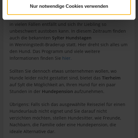
Nur notwendige Cookies verwenden
Gerade die Vor- und Nachsaison vom 1. November bis
zum 14. März wird empfohlen, da dann die Leinenpflicht
in vielen Fällen entfällt und sich Ihr Liebling so
unbeschwert austoben kann. In diesem Zeitraum finden
auch die bekannten
Sylter Hundstagen
in Wenningstedt-Braderup statt. Hier dreht sich alles um
den Hund. Das Programm und viele weitere
Informationen finden Sie
hier.
Sollten Sie dennoch etwas unternehmen wollen, wo
Hunde leider nicht gestattet sind, bietet das
Tierheim
auf Sylt die Möglichkeit an, Ihren Hund für ein paar
Stunden in der
Hundepension
aufzunehmen.
Übrigens: Falls sich das ausgewählte Reiseziel für einen
Hundeurlaub nicht eignet und Sie darauf nicht
verzichten möchten, stellen Hundesitter, wie Freunde,
Nachbarn, die Familie oder eine Hundepension, die
ideale Alternative dar.