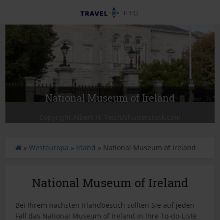
National Museum of Ireland
Copyright:Albert H. Teich/shutterstock.com
S
»
Westeuropa
»
Irland
»
National Museum of Ireland
t
a
r
National Museum of Ireland
t
s
Bei Ihrem nächsten Irlandbesuch sollten Sie auf jeden
e
Fall das National Museum of Ireland in Ihre To-do-Liste