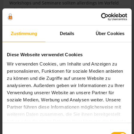
Workshops und Seminare sollten allerdings im Vorfeld
gebucht werden.
Verschiedene Bereiche im irischen
Nationalmuseum
Zustimmung
Details
Über Cookies
Im National Museum of Ireland finden Sie Abteilungen
für Archäologie, dekorative Kunst und Geschichte, aber
Diese Webseite verwendet Cookies
auch naturhistorische Abteilungen. Ebenso finden Sie
hier auch eine Abteilung über das Country Leben. Das
Wir verwenden Cookies, um Inhalte und Anzeigen zu
Irische Nationalmuseum ist auf drei Standorte in Dublin
personalisieren, Funktionen für soziale Medien anbieten
und eine im County Mayo verteilt. Insgesamt findet man
zu können und die Zugriffe auf unsere Website zu
im National Museum of Ireland fast 4 Millionen Objekte
analysieren. Außerdem geben wir Informationen zu Ihrer
und Ausstellungsstücke, die sich in erster Linie auf
Verwendung unserer Website an unsere Partner für
Irland beziehen.
soziale Medien, Werbung und Analysen weiter. Unsere
Partner führen diese Informationen möglicherweise mit
Öffnungszeiten und Eintrittspreise
weiteren Daten zusammen, die Sie ihnen bereitgestellt
des Museums
haben oder die sie im Rahmen Ihrer Nutzung der Dienste
gesammelt haben. Sie geben Einwilligung zu unseren
Einwilligungsauswahl
Der
Eintritt für das National Museum of Ireland
ist
frei
.