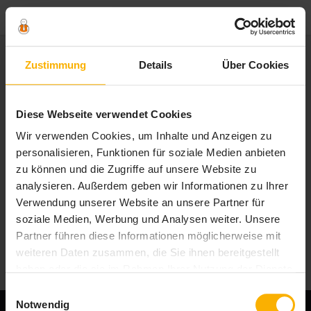
Zustimmung
Details
Über Cookies
S
»
Südeuropa
t
a
Tag - Südeuropa
Diese Webseite verwendet Cookies
r
t
Wir verwenden Cookies, um Inhalte und Anzeigen zu
Allgemein
•
Griechenland
•
Südeuropa
s
personalisieren, Funktionen für soziale Medien anbieten
Pfingsten auf Kreta – Das
e
bietet die griechische Insel
zu können und die Zugriffe auf unsere Website zu
i
analysieren. Außerdem geben wir Informationen zu Ihrer
t
Verwendung unserer Website an unsere Partner für
e
Italien
soziale Medien, Werbung und Analysen weiter. Unsere
Italiens unentdeckte
Schätze – 5 Geheimtipps
Partner führen diese Informationen möglicherweise mit
für...
weiteren Daten zusammen, die Sie ihnen bereitgestellt
haben oder die sie im Rahmen Ihrer Nutzung der Dienste
gesammelt haben. Sie geben Einwilligung zu unseren
Einwilligungsauswahl
Cookies, wenn Sie unsere Webseite weiterhin nutzen.
Notwendig
Copyright © 2018 Travel Tipps