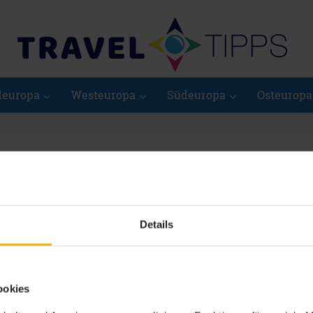
deuropa
Westeuropa
Südeuropa
Osteuropa
g - Vimmerby
Details
n
ookies